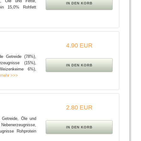
e, Öle und Fette,
ein 15,0% Rohfett
4.90 EUR
nde Getreide (78%),
rzeugnisse (15%),
(Weizenkeime 6%),
.
mehr >>>
2.80 EUR
e Getreide, Öle und
e Nebenerzeugnisse,
ugnisse Rohprotein