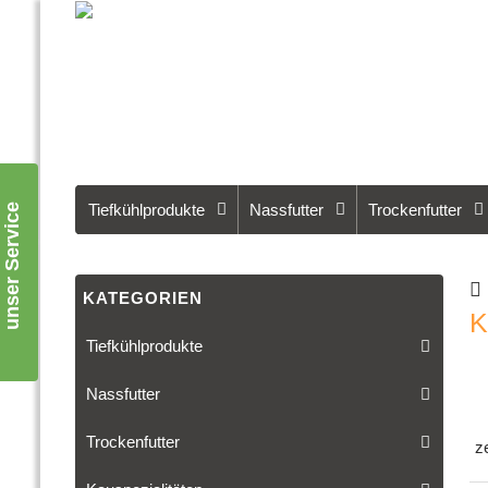
Tiefkühlprodukte
Nassfutter
Trockenfutter
unser Service
KATEGORIEN
K
Tiefkühlprodukte
Nassfutter
Trockenfutter
z