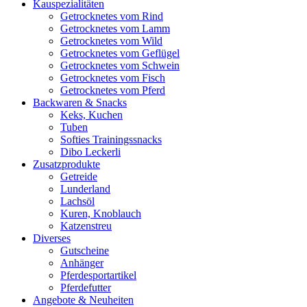
Kauspezialitäten
Getrocknetes vom Rind
Getrocknetes vom Lamm
Getrocknetes vom Wild
Getrocknetes vom Geflügel
Getrocknetes vom Schwein
Getrocknetes vom Fisch
Getrocknetes vom Pferd
Backwaren & Snacks
Keks, Kuchen
Tuben
Softies Trainingssnacks
Dibo Leckerli
Zusatzprodukte
Getreide
Lunderland
Lachsöl
Kuren, Knoblauch
Katzenstreu
Diverses
Gutscheine
Anhänger
Pferdesportartikel
Pferdefutter
Angebote & Neuheiten