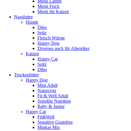
Menü Lamm
Menü Fisch
Menü für Katzen
Nassfutter
Hunde
Dibo
Seitz
Fleisch Würste
Happy Dog
Diverses auch für Allergiker
Katzen
Happy Cat
Seitz
Dibo
Trockenfutter
Happy Dog
Mini Adult
Naturcroq
Fit & Well Adult
Sensible Nutrition
Baby & Junior
Happy Cat
Fit&Well
Sensitive Grainfree
Minkas Mix