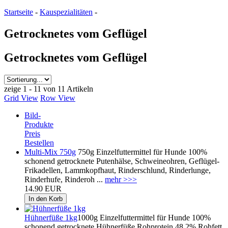
Startseite
-
Kauspezialitäten
-
Getrocknetes vom Geflügel
Getrocknetes vom Geflügel
zeige 1 - 11 von 11 Artikeln
Grid View
Row View
Bild-
Produkte
Preis
Bestellen
Multi-Mix 750g
750g Einzelfuttermittel für Hunde 100%
schonend getrocknete Putenhälse, Schweineohren, Geflügel-
Frikadellen, Lammkopfhaut, Rinderschlund, Rinderlunge,
Rinderhufe, Rinderoh ...
mehr >>>
14.90 EUR
Hühnerfüße 1kg
1000g Einzelfuttermittel für Hunde 100%
schonend getrocknete Hühnerfüße Rohprotein 48,2% Rohfett