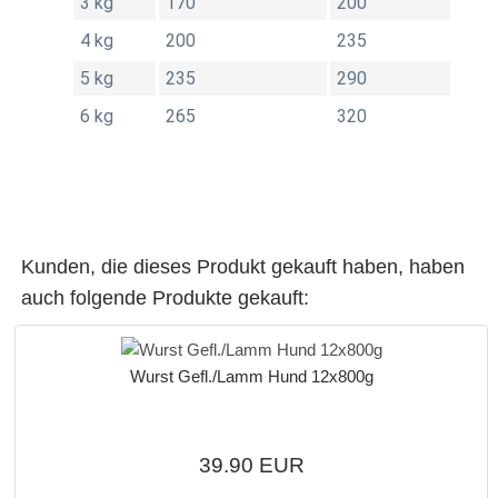
3 kg
170
200
4 kg
200
235
5 kg
235
290
6 kg
265
320
Kunden, die dieses Produkt gekauft haben, haben
auch folgende Produkte gekauft:
Wurst Gefl./Lamm Hund 12x800g
39.90 EUR