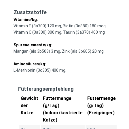
Zusatzstoffe
Vitamine/kg:
Vitamin E (3a700) 120 mg, Biotin (3a880) 180 mcg,
Vitamin C (3a300) 300 mg, Taurin (3a370) 400 mg
Spurenelemente/kg:
Mangan (als 3b503) 3 mg, Zink (als 3b605) 20 mg
Aminosäuren/kg:
L-Methionin (3c305) 400 mg.
Fütterungsempfehlung
Gewicht
Futtermenge
Futtermenge
der
(g/Tag)
(g/Tag)
Katze
(Indoor/kastrierte
(Freigänger)
Katze)