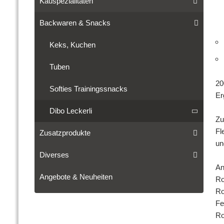
Kauspezialitäten
Backwaren & Snacks
Keks, Kuchen
Tuben
20
Softies Trainingssnacks
Er
Dibo Leckerli
Zu
Fl
Zusatzprodukte
un
Diverses
An
Angebote & Neuheiten
Ro
Ro
Fe
Ro