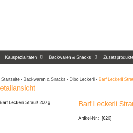
Kauspezialitäten
Backwaren & Snacks
Zusatzprodukt
Startseite
-
Backwaren & Snacks
-
Dibo Leckerli
-
Barf Leckerli Str
etailansicht
Barf Leckerli Str
[826]