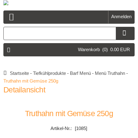
Anmelden
Open Menu
Warenkorb
(0)
0.00 EUR
Startseite
-
Tiefkühlprodukte
-
Barf Menü
-
Menü Truthahn
-
Truthahn mit Gemüse 250g
Detailansicht
Truthahn mit Gemüse 250g
[1085]