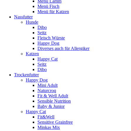
Menü Lamm
Menü Fisch
Menü für Katzen
Nassfutter
Hunde
Dibo
Seitz
Fleisch Würste
Happy Dog
Diverses auch für Allergiker
Katzen
Happy Cat
Seitz
Dibo
Trockenfutter
Happy Dog
Mini Adult
Naturcroq
Fit & Well Adult
Sensible Nutrition
Baby & Junior
Happy Cat
Fit&Well
Sensitive Grainfree
Minkas Mix