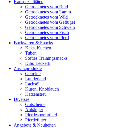
Kauspezialitäten
Getrocknetes vom Rind
Getrocknetes vom Lamm
Getrocknetes vom Wild
Getrocknetes vom Geflügel
Getrocknetes vom Schwein
Getrocknetes vom Fisch
Getrocknetes vom Pferd
Backwaren & Snacks
Keks, Kuchen
Tuben
Softies Trainingssnacks
Dibo Leckerli
Zusatzprodukte
Getreide
Lunderland
Lachsöl
Kuren, Knoblauch
Katzenstreu
Diverses
Gutscheine
Anhänger
Pferdesportartikel
Pferdefutter
Angebote & Neuheiten