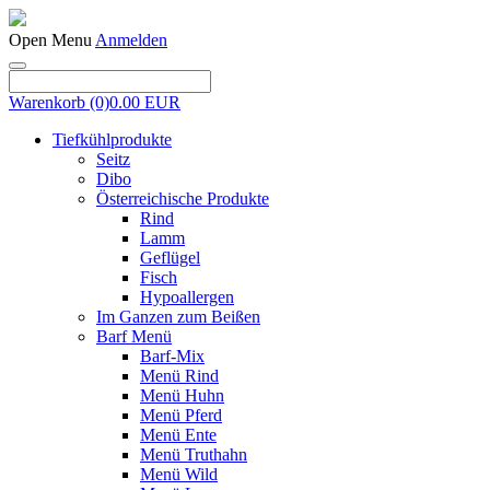
Open Menu
Anmelden
Warenkorb
(0)
0.00 EUR
Tiefkühlprodukte
Seitz
Dibo
Österreichische Produkte
Rind
Lamm
Geflügel
Fisch
Hypoallergen
Im Ganzen zum Beißen
Barf Menü
Barf-Mix
Menü Rind
Menü Huhn
Menü Pferd
Menü Ente
Menü Truthahn
Menü Wild