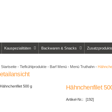
Kauspezialitäten
Backwaren & Snacks
Zusatzprodukt
Startseite
-
Tiefkühlprodukte
-
Barf Menü
-
Menü Truthahn
-
Hähnchen
etailansicht
Hähnchenfilet 50
[192]