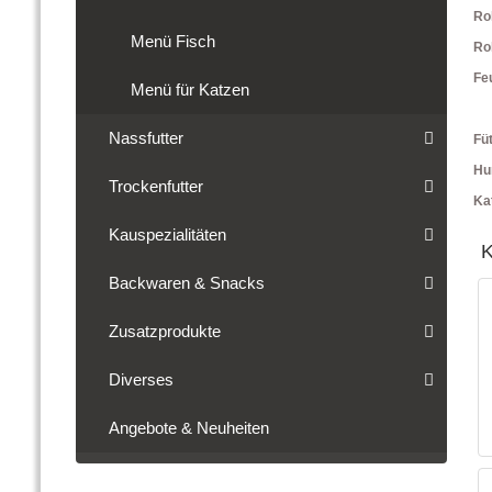
Ro
Menü Fisch
Ro
Fe
Menü für Katzen
Nassfutter
Fü
Hu
Trockenfutter
Ka
Kauspezialitäten
K
Backwaren & Snacks
Zusatzprodukte
Diverses
Angebote & Neuheiten