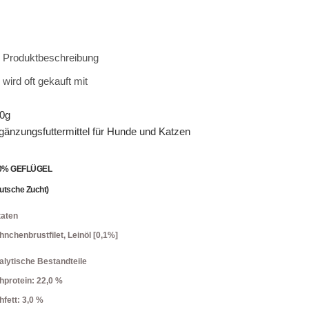
Produktbeschreibung
wird oft gekauft mit
0g
gänzungsfuttermittel für Hunde und Katzen
0% GEFLÜGEL
utsche Zucht)
taten
nchenbrustfilet, Leinöl [0,1%]
alytische Bestandteile
hprotein: 22,0 %
fett: 3,0 %