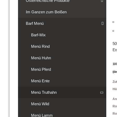
Österreichische Produkte
Im Ganzen zum Beißen
Barf Menü
Barf-Mix
50
Menü Rind
Er
Menü Huhn
10
Menü Pferd
(de
Menü Ente
Zu
Häh
Menü Truthahn
An
Menü Wild
Ro
Roh
Menü Lamm