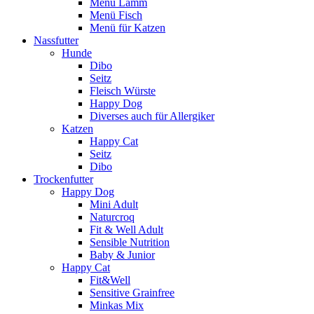
Menü Lamm
Menü Fisch
Menü für Katzen
Nassfutter
Hunde
Dibo
Seitz
Fleisch Würste
Happy Dog
Diverses auch für Allergiker
Katzen
Happy Cat
Seitz
Dibo
Trockenfutter
Happy Dog
Mini Adult
Naturcroq
Fit & Well Adult
Sensible Nutrition
Baby & Junior
Happy Cat
Fit&Well
Sensitive Grainfree
Minkas Mix