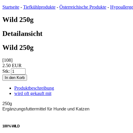
Startseite
-
Tiefkühlprodukte
-
Österreichische Produkte
-
Hypoallerg
Wild 250g
Detailansicht
Wild 250g
[108]
2.50 EUR
Stk:
Produktbeschreibung
wird oft gekauft mit
250g
Ergänzungsfuttermittel für Hunde und Katzen
100% WILD