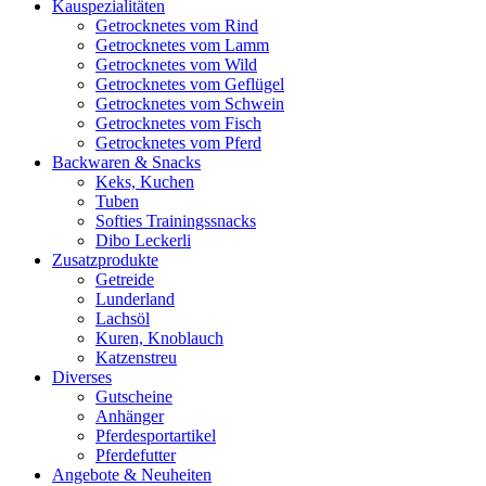
Kauspezialitäten
Getrocknetes vom Rind
Getrocknetes vom Lamm
Getrocknetes vom Wild
Getrocknetes vom Geflügel
Getrocknetes vom Schwein
Getrocknetes vom Fisch
Getrocknetes vom Pferd
Backwaren & Snacks
Keks, Kuchen
Tuben
Softies Trainingssnacks
Dibo Leckerli
Zusatzprodukte
Getreide
Lunderland
Lachsöl
Kuren, Knoblauch
Katzenstreu
Diverses
Gutscheine
Anhänger
Pferdesportartikel
Pferdefutter
Angebote & Neuheiten