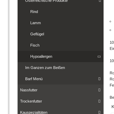
Österreichische Produkte
Rind
Lamm
Geflügel
10
Fisch
Ei
Hypoallergen
10
Im Ganzen zum Beißen
Ro
Barf Menü
Ro
Fe
Nassfutter
Be
Trockenfutter
K
Kauspezialitäten