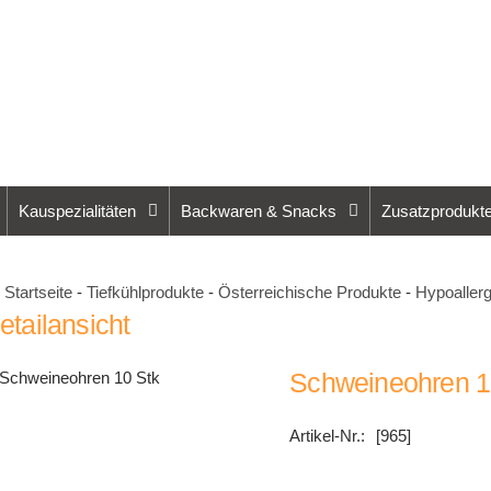
Kauspezialitäten
Backwaren & Snacks
Zusatzprodukt
Startseite
-
Tiefkühlprodukte
-
Österreichische Produkte
-
Hypoaller
etailansicht
Schweineohren 1
[965]