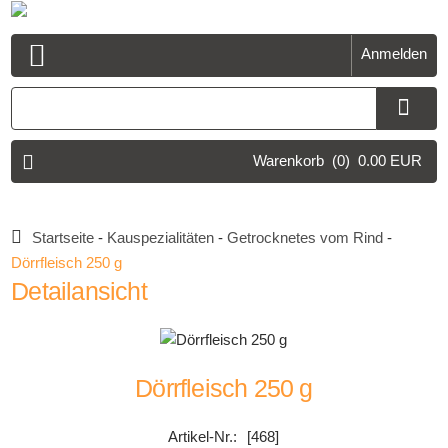
Anmelden
Open Menu
Warenkorb
(0)
0.00 EUR
Startseite
-
Kauspezialitäten
-
Getrocknetes vom Rind
-
Dörrfleisch 250 g
Detailansicht
Dörrfleisch 250 g
[468]